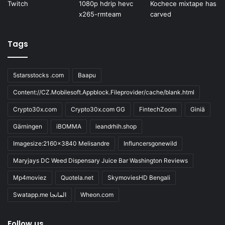
Tags
5starsstocks .com
Baapu
Content://CZ.Mobilesoft.Appblock.Fileprovider/cache/blank.html
Crypto30x.com
Crypto30x.com GG
FintechZoom
Giniä
Gärningen
iBOMMA
ieandrhih.shop
Imagesize:2160x3840 Melisandre
Influncersgonewild
Maryjays DC Weed Dispensary Juice Bar Washington Reviews
Mp4moviez
Quotela.net
SkymoviesHD Bengali
Swatapp.me المانجا
Wheon.com
Follow us