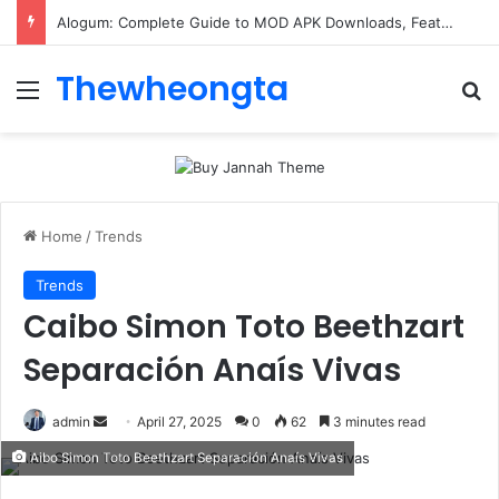
Alogum: Complete Guide to MOD APK Downloads, Features, and Risks
Thewheongta
Menu
Se
Home
/
Trends
Trends
Caibo Simon Toto Beethzart
Separación Anaís Vivas
Send
admin
April 27, 2025
0
62
3 minutes read
an
Aibo Simon Toto Beethzart Separación Anaís Vivas
email