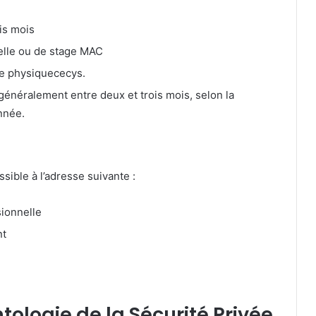
ois mois
elle ou de stage MAC
ude physique
cecys.
 généralement entre deux et trois mois, selon la
nnée.
sible à l’adresse suivante :
ionnelle
nt
ologie de la Sécurité Privée