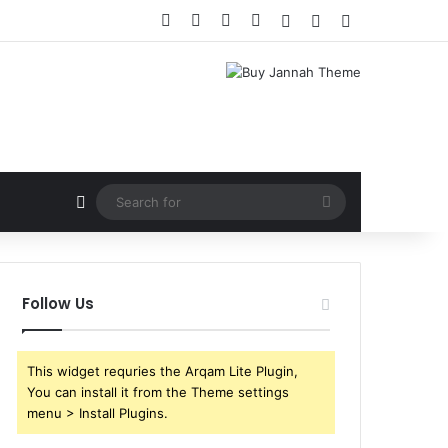
Facebook
X
YouTube
Instagram
Log In
Random Article
Sidebar
Random Article
Search
for
Follow Us
This widget requries the Arqam Lite Plugin,
You can install it from the Theme settings
menu > Install Plugins.