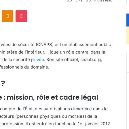
0
72
5 minutes read
VKontakte
Odnoklassniki
Pocket
rivées de sécurité (CNAPS) est un établissement public
inistère de l’Intérieur.
Il joue un rôle central dans la
r de la sécurité
privée
.
Son site officiel, cnaob.org,
ofessionnels du domaine.
 ?
: mission, rôle et cadre légal
compte de l’État, des autorisations d’exercice dans le
 acteurs (personnes physiques ou morales) de la
a profession.
Il est entré en fonction le 1er janvier 2012