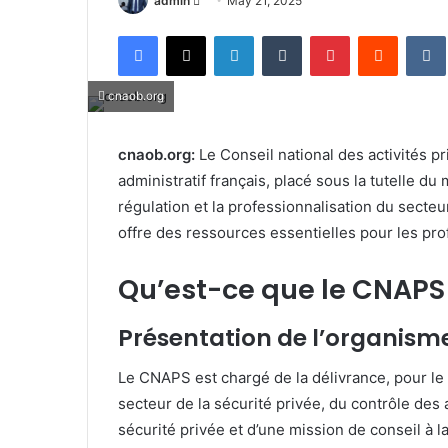
admin
May 21, 2025
an
Facebook
X
LinkedIn
Tumblr
Pinterest
Reddit
email
cnaob.org
cnaob.org:
Le Conseil national des activités p
administratif français, placé sous la tutelle du m
régulation et la professionnalisation du secteu
offre des ressources essentielles pour les pr
Qu’est-ce que le CNAPS
Présentation de l’organisme 
Le CNAPS est chargé de la délivrance, pour le 
secteur de la sécurité privée, du contrôle des
sécurité privée et d’une mission de conseil à l