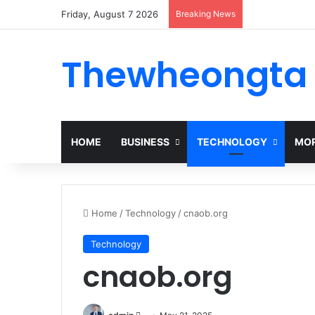
Friday, August 7 2026
Breaking News
Thewheongta
HOME
BUSINESS
TECHNOLOGY
MOR
Home
/
Technology
/
cnaob.org
Technology
cnaob.org
Send