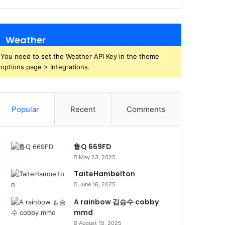
Weather
You need to set the Weather API Key in the theme
options page > Integrations.
Popular
Recent
Comments
鲁Q 669FD
May 23, 2025
TaiteHambelton
June 16, 2025
A rainbow 김승수 cobby
mmd
August 15, 2025