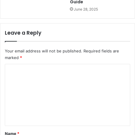
Guide
June 28, 2025
Leave a Reply
Your email address will not be published.
Required fields are
marked
*
C
o
m
m
e
n
t
*
Name
*