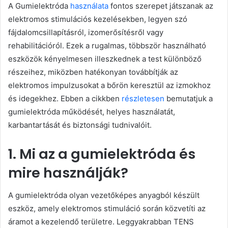
A Gumielektróda
használata
fontos szerepet játszanak az
elektromos stimulációs kezelésekben, legyen szó
fájdalomcsillapításról, izomerősítésről vagy
rehabilitációról. Ezek a rugalmas, többször használható
eszközök kényelmesen illeszkednek a test különböző
részeihez, miközben hatékonyan továbbítják az
elektromos impulzusokat a bőrön keresztül az izmokhoz
és idegekhez. Ebben a cikkben
részletesen
bemutatjuk a
gumielektróda működését, helyes használatát,
karbantartását és biztonsági tudnivalóit.
1. Mi az a gumielektróda és
mire használják?
A gumielektróda olyan vezetőképes anyagból készült
eszköz, amely elektromos stimuláció során közvetíti az
áramot a kezelendő területre. Leggyakrabban TENS