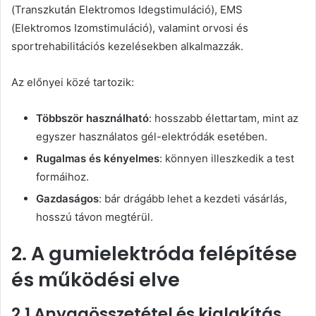
(Transzkután Elektromos Idegstimuláció), EMS
(Elektromos Izomstimuláció), valamint orvosi és
sportrehabilitációs kezelésekben alkalmazzák.
Az előnyei közé tartozik:
Többször használható
: hosszabb élettartam, mint az
egyszer használatos gél-elektródák esetében.
Rugalmas és kényelmes
: könnyen illeszkedik a test
formáihoz.
Gazdaságos
: bár drágább lehet a kezdeti vásárlás,
hosszú távon megtérül.
2. A gumielektróda felépítése
és működési elve
2.1 Anyagösszetétel és kialakítás