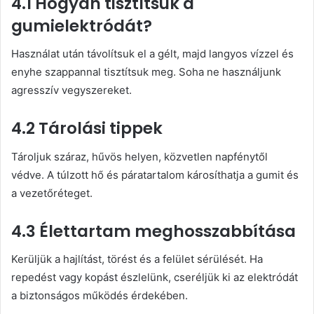
4.1 Hogyan tisztítsuk a
gumielektródát?
Használat után távolítsuk el a gélt, majd langyos vízzel és
enyhe szappannal tisztítsuk meg. Soha ne használjunk
agresszív vegyszereket.
4.2 Tárolási tippek
Tároljuk száraz, hűvös helyen, közvetlen napfénytől
védve. A túlzott hő és páratartalom károsíthatja a gumit és
a vezetőréteget.
4.3 Élettartam meghosszabbítása
Kerüljük a hajlítást, törést és a felület sérülését. Ha
repedést vagy kopást észlelünk, cseréljük ki az elektródát
a biztonságos működés érdekében.