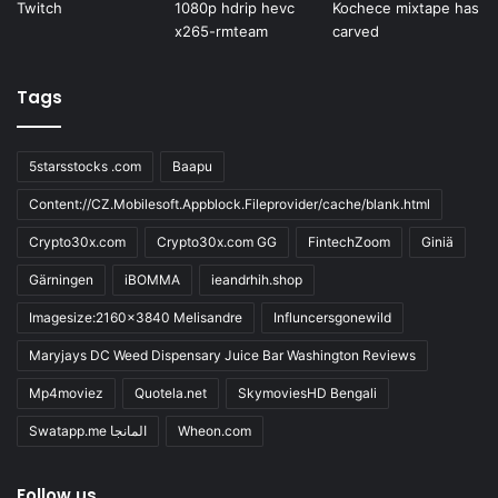
Tags
5starsstocks .com
Baapu
Content://CZ.Mobilesoft.Appblock.Fileprovider/cache/blank.html
Crypto30x.com
Crypto30x.com GG
FintechZoom
Giniä
Gärningen
iBOMMA
ieandrhih.shop
Imagesize:2160x3840 Melisandre
Influncersgonewild
Maryjays DC Weed Dispensary Juice Bar Washington Reviews
Mp4moviez
Quotela.net
SkymoviesHD Bengali
Swatapp.me المانجا
Wheon.com
Follow us