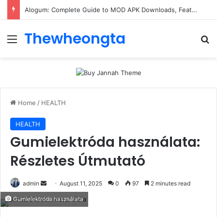
Alogum: Complete Guide to MOD APK Downloads, Features, and Risks
Thewheongta
Menu
Se
Home
/
HEALTH
HEALTH
Gumielektróda használata:
Részletes Útmutató
Send
admin
August 11, 2025
0
97
2 minutes read
an
Gumielektróda használata
email