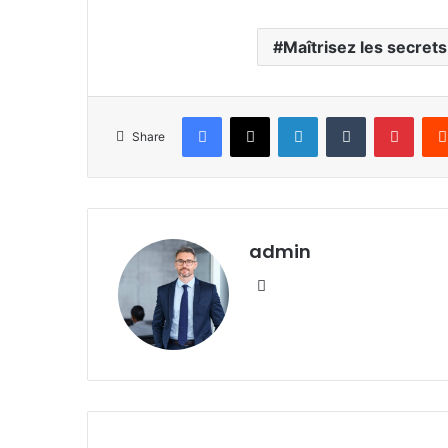
Maîtrisez les secret
Facebook
X
LinkedIn
Tumblr
Pinte
Share
admin
Website