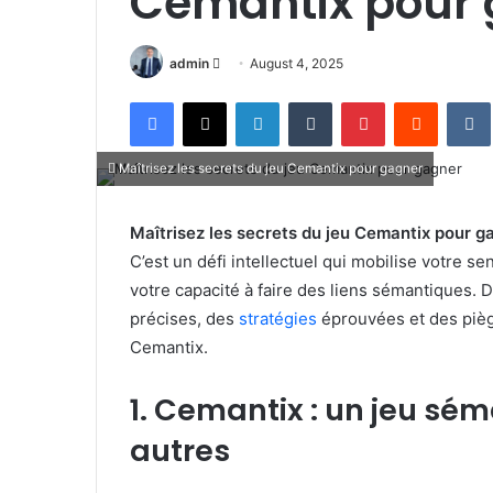
Cemantix pour
Send
admin
August 4, 2025
an
Facebook
X
LinkedIn
Tumblr
Pinterest
Reddit
email
Maîtrisez les secrets du jeu Cemantix pour gagner
Maîtrisez les secrets du jeu Cemantix pour g
C’est un défi intellectuel qui mobilise votre s
votre capacité à faire des liens sémantiques. 
précises, des
stratégies
éprouvées et des piège
Cemantix.
1. Cemantix : un jeu s
autres