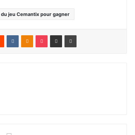
s du jeu Cemantix pour gagner
rest
Reddit
VKontakte
Odnoklassniki
Pocket
Share via Email
Print