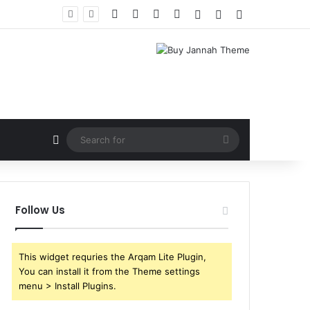
Facebook
X
YouTube
Instagram
Log In
Random Article
Sidebar
Random Article
Search
for
Follow Us
This widget requries the Arqam Lite Plugin,
You can install it from the Theme settings
menu > Install Plugins.