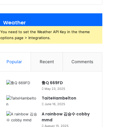
Weather
You need to set the Weather API Key in the theme
options page > Integrations.
Popular
Recent
Comments
鲁Q 669FD
May 23, 2025
TaiteHambelton
June 16, 2025
A rainbow 김승수 cobby
mmd
August 15, 2025