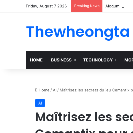
Friday, August 7 2026
Breaking News
Alogum: Compl
Thewheongta
HOME
BUSINESS
TECHNOLOGY
MOR
Home
/
AI
/
Maîtrisez les secrets du jeu Cemantix 
AI
Maîtrisez les se