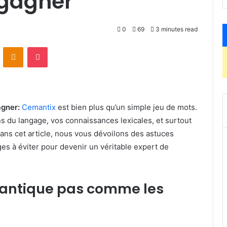
 gagner
0
69
3 minutes read
VKontakte
Odnoklassniki
Pocket
agner:
Cemantix
est bien plus qu’un simple jeu de mots.
ens du langage, vos connaissances lexicales, et surtout
Dans cet article, nous vous dévoilons des astuces
s à éviter pour devenir un véritable expert de
émantique pas comme les