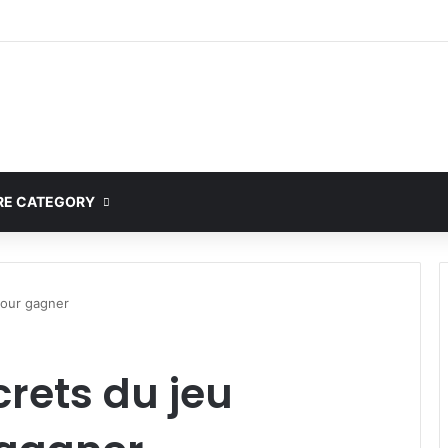
ete Guide to MOD APK Downloads, Features, and Risks
E CATEGORY
pour gagner
crets du jeu