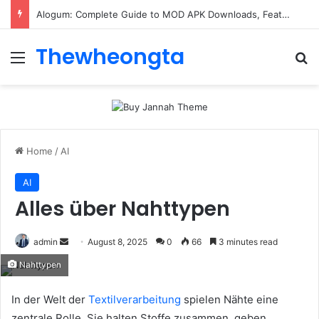
Alogum: Complete Guide to MOD APK Downloads, Features, and Risks
Thewheongta
Menu
Se
Home
/
AI
AI
Alles über Nahttypen
Send
admin
August 8, 2025
0
66
3 minutes read
an
Nahttypen
email
In der Welt der
Textilverarbeitung
spielen Nähte eine
zentrale Rolle. Sie halten Stoffe zusammen, geben