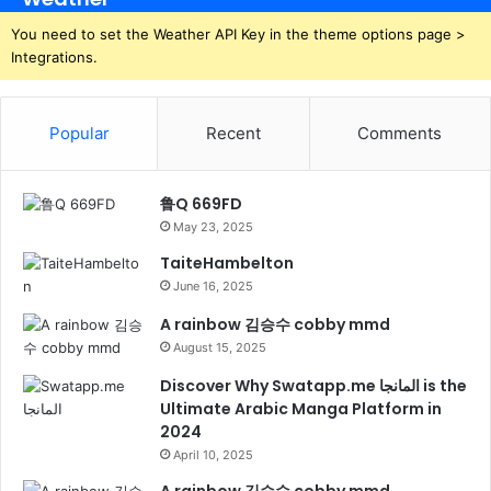
You need to set the Weather API Key in the theme options page >
Integrations.
Popular
Recent
Comments
鲁Q 669FD
May 23, 2025
TaiteHambelton
June 16, 2025
A rainbow 김승수 cobby mmd
August 15, 2025
Discover Why Swatapp.me المانجا is the
Ultimate Arabic Manga Platform in
2024
April 10, 2025