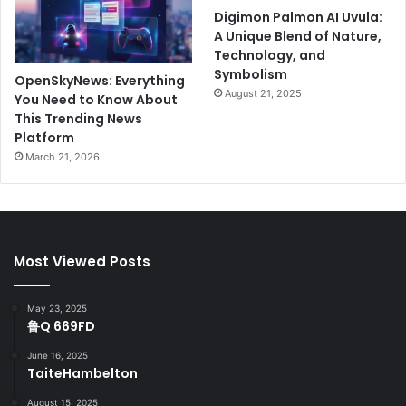
Digimon Palmon AI Uvula:
A Unique Blend of Nature,
Technology, and
Symbolism
OpenSkyNews: Everything
August 21, 2025
You Need to Know About
This Trending News
Platform
March 21, 2026
Most Viewed Posts
May 23, 2025
鲁Q 669FD
June 16, 2025
TaiteHambelton
August 15, 2025