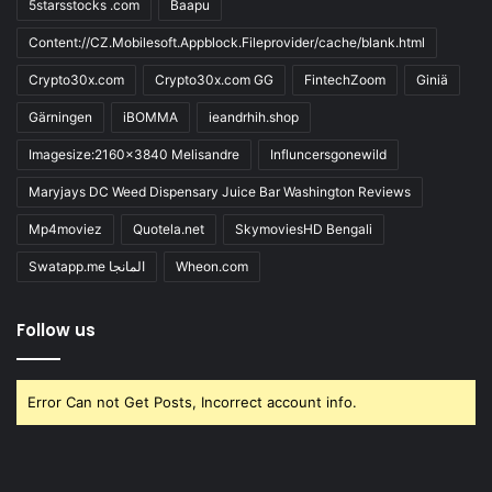
5starsstocks .com
Baapu
Content://CZ.Mobilesoft.Appblock.Fileprovider/cache/blank.html
Crypto30x.com
Crypto30x.com GG
FintechZoom
Giniä
Gärningen
iBOMMA
ieandrhih.shop
Imagesize:2160x3840 Melisandre
Influncersgonewild
Maryjays DC Weed Dispensary Juice Bar Washington Reviews
Mp4moviez
Quotela.net
SkymoviesHD Bengali
Swatapp.me المانجا
Wheon.com
Follow us
Error Can not Get Posts, Incorrect account info.