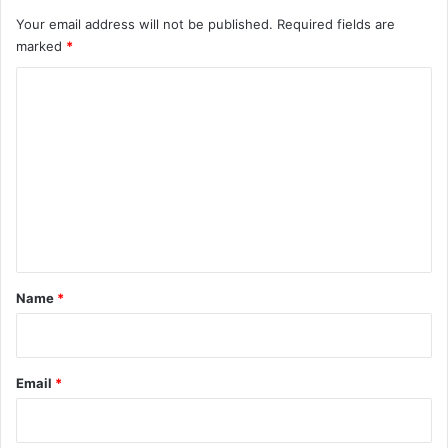
Your email address will not be published.
Required fields are
marked
*
C
o
m
m
e
n
t
*
Name
*
Email
*