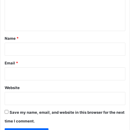
m
e
n
t
*
Name
*
Email
*
Website
Save my name, email, and website in this browser for the next
time I comment.