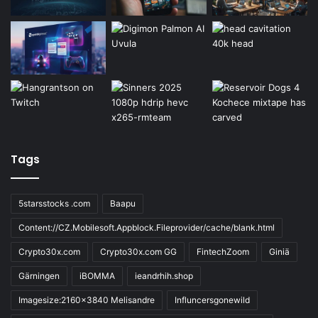
Tags
5starsstocks .com
Baapu
Content://CZ.Mobilesoft.Appblock.Fileprovider/cache/blank.html
Crypto30x.com
Crypto30x.com GG
FintechZoom
Giniä
Gärningen
iBOMMA
ieandrhih.shop
Imagesize:2160x3840 Melisandre
Influncersgonewild