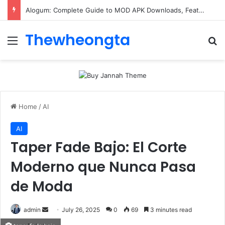
Alogum: Complete Guide to MOD APK Downloads, Features, and Risks
Thewheongta
Menu
Se
Home
/
AI
AI
Taper Fade Bajo: El Corte
Moderno que Nunca Pasa
de Moda
Send
admin
July 26, 2025
0
69
3 minutes read
an