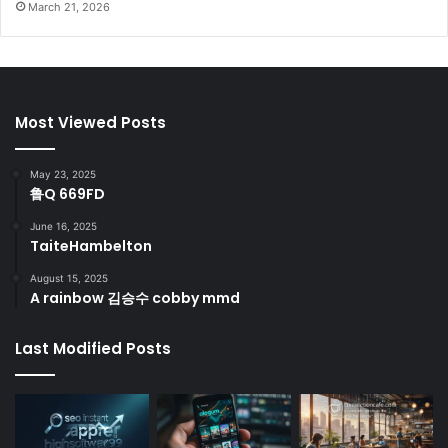
March 21, 2026
Most Viewed Posts
May 23, 2025
鲁Q 669FD
June 16, 2025
TaiteHambelton
August 15, 2025
A rainbow 김승수 cobby mmd
Last Modified Posts