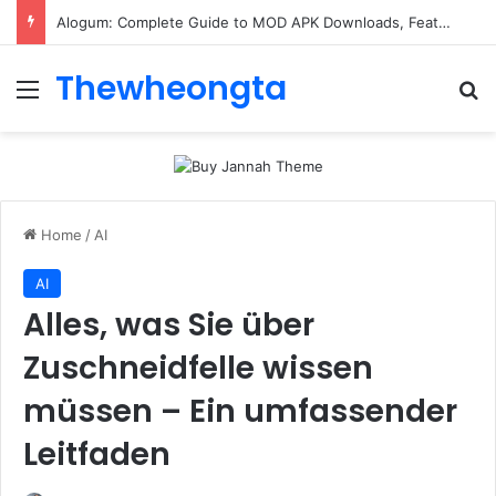
Alogum: Complete Guide to MOD APK Downloads, Features, and Risks
Thewheongta
Menu
Se
Home
/
AI
AI
Alles, was Sie über
Zuschneidfelle wissen
müssen – Ein umfassender
Leitfaden