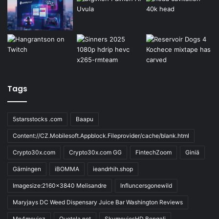
Tags
5starsstocks .com
Baapu
Content://CZ.Mobilesoft.Appblock.Fileprovider/cache/blank.html
Crypto30x.com
Crypto30x.com GG
FintechZoom
Giniä
Gärningen
iBOMMA
ieandrhih.shop
Imagesize:2160x3840 Melisandre
Influncersgonewild
Maryjays DC Weed Dispensary Juice Bar Washington Reviews
Mp4moviez
Quotela.net
SkymoviesHD Bengali