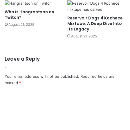
Who is Hangrantson on
Twitch?
Reservoir Dogs 4 Kochece
Mixtape: A Deep Dive Into
August 21, 2025
Its Legacy
August 21, 2025
Leave a Reply
Your email address will not be published.
Required fields are
marked
*
C
o
m
m
e