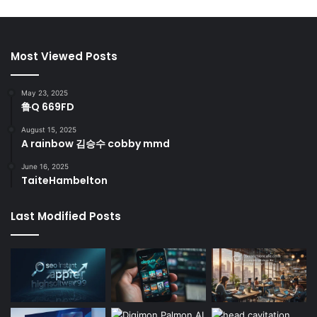
Most Viewed Posts
May 23, 2025
鲁Q 669FD
August 15, 2025
A rainbow 김승수 cobby mmd
June 16, 2025
TaiteHambelton
Last Modified Posts