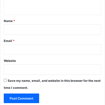
n
t
*
Name
*
Email
*
Website
Save my name, email, and website in this browser for the next
time I comment.