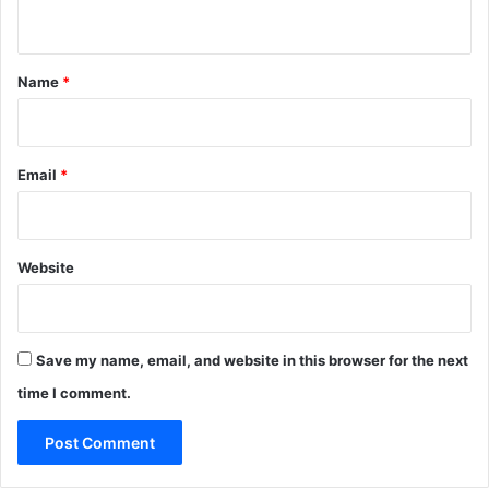
n
t
*
Name
*
Email
*
Website
Save my name, email, and website in this browser for the next
time I comment.