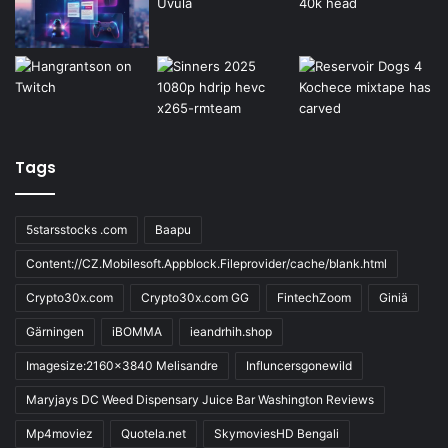
Tags
5starsstocks .com
Baapu
Content://CZ.Mobilesoft.Appblock.Fileprovider/cache/blank.html
Crypto30x.com
Crypto30x.com GG
FintechZoom
Giniä
Gärningen
iBOMMA
ieandrhih.shop
Imagesize:2160x3840 Melisandre
Influncersgonewild
Maryjays DC Weed Dispensary Juice Bar Washington Reviews
Mp4moviez
Quotela.net
SkymoviesHD Bengali