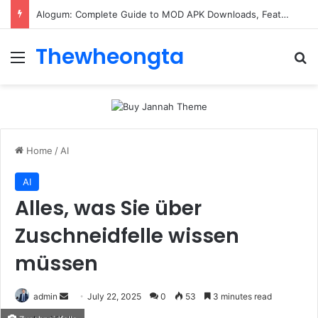
ConnectionCafe.com: A Complete Guide to the “Cafe for Geeks” Tech Hub
Thewheongta
Menu
Se
Home
/
AI
AI
Alles, was Sie über
Zuschneidfelle wissen
müssen
Send
admin
July 22, 2025
0
53
3 minutes read
an